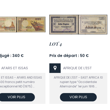
LOT 4
djugé : 340 €
Prix de départ : 50 €
AFARS ET ISSAS
AFRIQUE DE L’EST
 ET ISSAS - AFARS AND ISSAS
AFRIQUE DE L’EST - EAST AFRICA 10
00 francs petit numéro
rupien type “Occidentale
exceptionnel ND (1975).…
Allemande” 1er juin 1916.…
VOIR PLUS
VOIR PLUS