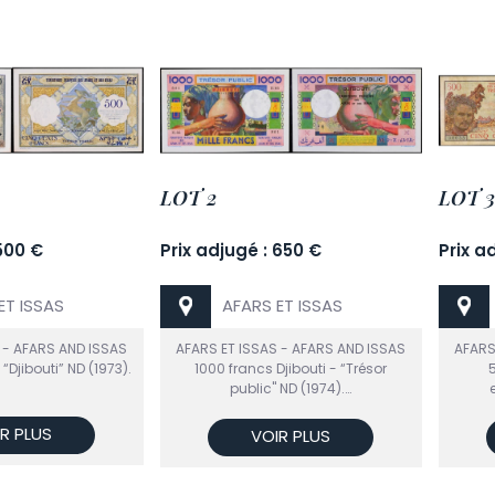
LOT 2
LOT 3
 500 €
Prix adjugé : 650 €
Prix a
ET ISSAS
AFARS ET ISSAS
 - AFARS AND ISSAS
AFARS ET ISSAS - AFARS AND ISSAS
AFARS
“Djibouti” ND (1973).
1000 francs Djibouti - “Trésor
5
public" ND (1974).…
R PLUS
VOIR PLUS