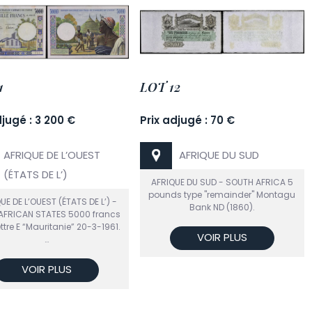
1
LOT 12
djugé : 3 200 €
Prix adjugé : 70 €
AFRIQUE DE L’OUEST
AFRIQUE DU SUD
(ÉTATS DE L’)
AFRIQUE DU SUD - SOUTH AFRICA 5
pounds type "remainder" Montagu
UE DE L’OUEST (ÉTATS DE L’) -
Bank ND (1860).
AFRICAN STATES 5000 francs
ettre E “Mauritanie” 20-3-1961.
VOIR PLUS
…
VOIR PLUS