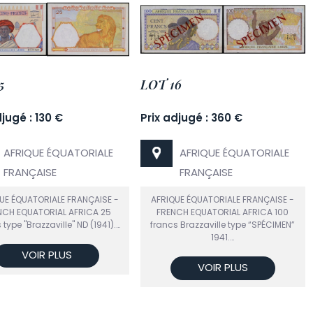
5
LOT 16
djugé : 130 €
Prix adjugé : 360 €
AFRIQUE ÉQUATORIALE
AFRIQUE ÉQUATORIALE
FRANÇAISE
FRANÇAISE
UE ÉQUATORIALE FRANÇAISE -
AFRIQUE ÉQUATORIALE FRANÇAISE -
NCH EQUATORIAL AFRICA 25
FRENCH EQUATORIAL AFRICA 100
 type "Brazzaville" ND (1941).…
francs Brazzaville type “SPÉCIMEN”
1941.…
VOIR PLUS
VOIR PLUS