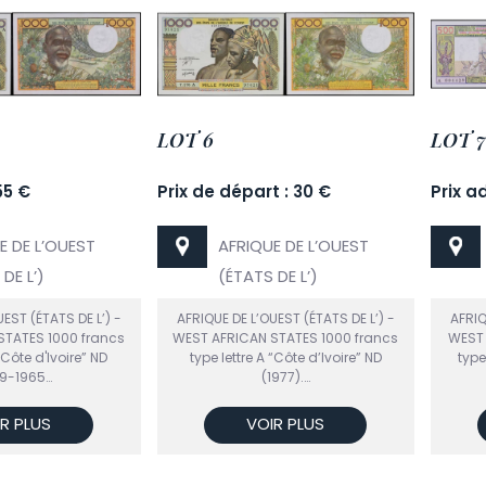
LOT 6
LOT 7
55 €
Prix de départ : 30 €
Prix a
E DE L’OUEST
AFRIQUE DE L’OUEST
DE L’)
(ÉTATS DE L’)
EST (ÉTATS DE L’) -
AFRIQUE DE L’OUEST (ÉTATS DE L’) -
AFRIQ
STATES 1000 francs
WEST AFRICAN STATES 1000 francs
WEST 
 “Côte d'Ivoire” ND
type lettre A “Côte d’Ivoire” ND
type
59-1965…
(1977).…
R PLUS
VOIR PLUS