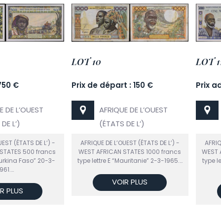
LOT 10
LOT 1
750 €
Prix de départ : 150 €
Prix a
E DE L’OUEST
AFRIQUE DE L’OUEST
DE L’)
(ÉTATS DE L’)
EST (ÉTATS DE L’) -
AFRIQUE DE L’OUEST (ÉTATS DE L’) -
AFRIQ
STATES 500 francs
WEST AFRICAN STATES 1000 francs
WEST 
Burkina Faso” 20-3-
type lettre E “Mauritanie” 2-3-1965.…
type l
1961.…
VOIR PLUS
R PLUS