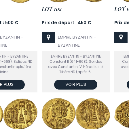
LOT 102
LOT 1
t : 500 €
Prix de départ : 450 €
Prix d
 BYZANTIN -
EMPIRE BYZANTIN -
INE
BYZANTINE
NTIN - BYZANTINE
EMPIRE BYZANTIN - BYZANTINE
EMP
41-668). Solidus ND
Constant II (641-668). Solidus
Cons
nstantinople, 1ère
avec Constantin IV, Héraclius et
avec
ficine.…
Tibère ND (après 6…
R PLUS
VOIR PLUS