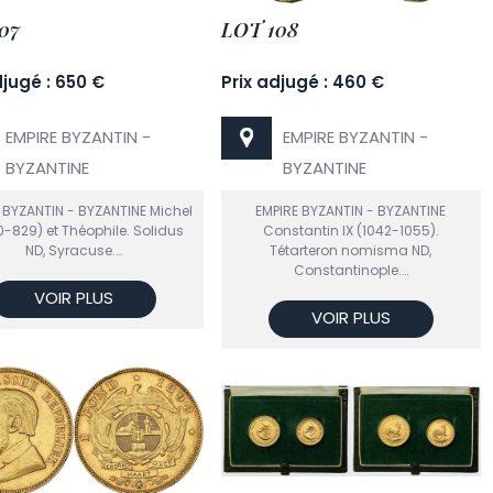
07
LOT 108
djugé : 650 €
Prix adjugé : 460 €
EMPIRE BYZANTIN -
EMPIRE BYZANTIN -
BYZANTINE
BYZANTINE
 BYZANTIN - BYZANTINE Michel
EMPIRE BYZANTIN - BYZANTINE
20-829) et Théophile. Solidus
Constantin IX (1042-1055).
ND, Syracuse.…
Tétarteron nomisma ND,
Constantinople.…
VOIR PLUS
VOIR PLUS