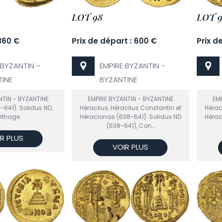
LOT 98
LOT 
 360 €
Prix de départ : 600 €
Prix d
 BYZANTIN -
EMPIRE BYZANTIN -
INE
BYZANTINE
NTIN - BYZANTINE
EMPIRE BYZANTIN - BYZANTINE
EMP
-641). Solidus ND,
Héraclius, Héraclius Constantin et
Hérac
rthage.
Héraclonas (638-641). Solidus ND
Hérac
(638-641), Con…
R PLUS
VOIR PLUS