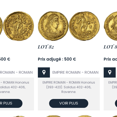
LOT 82
LOT 8
 500 €
Prix adjugé : 500 €
Prix a
 ROMAIN - ROMAN
EMPIRE ROMAIN - ROMAN
 - ROMAN Honorius
EMPIRE ROMAIN - ROMAN Honorius
EMPI
Solidus 402-406,
(393-423). Solidus 402-406,
(3
venne.
Ravenne.
R PLUS
VOIR PLUS