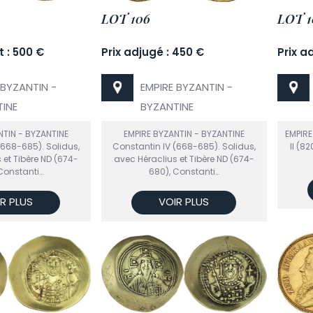
LOT 106
LOT 1
t : 500 €
Prix adjugé : 450 €
Prix a
 BYZANTIN -
EMPIRE BYZANTIN -
INE
BYZANTINE
NTIN - BYZANTINE
EMPIRE BYZANTIN - BYZANTINE
EMPIRE
(668-685). Solidus,
Constantin IV (668-685). Solidus,
II (8
 et Tibère ND (674-
avec Héraclius et Tibère ND (674-
Constanti…
680), Constanti…
R PLUS
VOIR PLUS