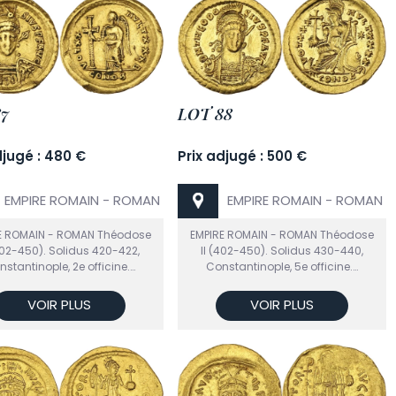
7
LOT 88
djugé : 480 €
Prix adjugé : 500 €
EMPIRE ROMAIN - ROMAN
EMPIRE ROMAIN - ROMAN
E ROMAIN - ROMAN Théodose
EMPIRE ROMAIN - ROMAN Théodose
(402-450). Solidus 420-422,
II (402-450). Solidus 430-440,
stantinople, 2e officine.…
Constantinople, 5e officine.…
VOIR PLUS
VOIR PLUS