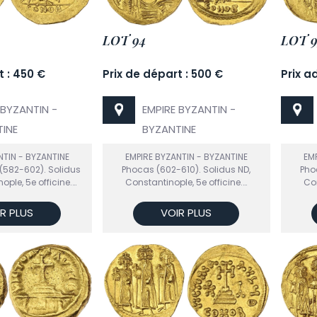
LOT 94
LOT 9
t : 450 €
Prix de départ : 500 €
Prix a
 BYZANTIN -
EMPIRE BYZANTIN -
INE
BYZANTINE
NTIN - BYZANTINE
EMPIRE BYZANTIN - BYZANTINE
EMP
 (582-602). Solidus
Phocas (602-610). Solidus ND,
Pho
ople, 5e officine.…
Constantinople, 5e officine.…
Con
R PLUS
VOIR PLUS