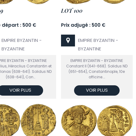
99
LOT 100
e départ : 500 €
Prix adjugé : 500 €
EMPIRE BYZANTIN -
EMPIRE BYZANTIN -
BYZANTINE
BYZANTINE
IRE BYZANTIN - BYZANTINE
EMPIRE BYZANTIN - BYZANTINE
lius, Héraclius Constantin et
Constant II (641-668). Solidus ND
lonas (638-641). Solidus ND
(651-654), Constantinople, 10e
(638-641), Con…
officine.…
VOIR PLUS
VOIR PLUS