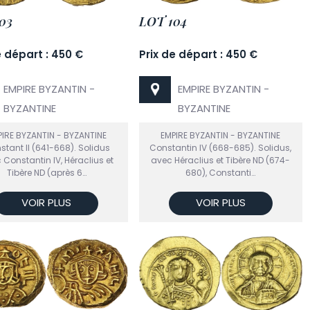
03
LOT 104
e départ : 450 €
Prix de départ : 450 €
EMPIRE BYZANTIN -
EMPIRE BYZANTIN -
BYZANTINE
BYZANTINE
IRE BYZANTIN - BYZANTINE
EMPIRE BYZANTIN - BYZANTINE
tant II (641-668). Solidus
Constantin IV (668-685). Solidus,
 Constantin IV, Héraclius et
avec Héraclius et Tibère ND (674-
Tibère ND (après 6…
680), Constanti…
VOIR PLUS
VOIR PLUS