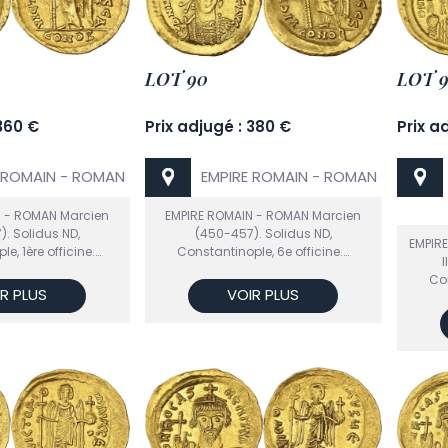
LOT 90
LOT 9
 360 €
Prix adjugé : 380 €
Prix a
 ROMAIN - ROMAN
EMPIRE ROMAIN - ROMAN
N - ROMAN Marcien
EMPIRE ROMAIN - ROMAN Marcien
. Solidus ND,
(450-457). Solidus ND,
EMPIRE
e, 1ère officine.…
Constantinople, 6e officine.…
I
Con
R PLUS
VOIR PLUS