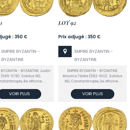
1
LOT 92
djugé : 350 €
Prix adjugé : 350 €
EMPIRE BYZANTIN -
EMPIRE BYZANTIN -
BYZANTINE
BYZANTINE
 BYZANTIN - BYZANTINE Justin
EMPIRE BYZANTIN - BYZANTINE
I (565-578). Solidus ND,
Maurice Tibère (582-602). Solidus
stantinople, 8e officine.…
ND, Constantinople, 3e officine.…
VOIR PLUS
VOIR PLUS