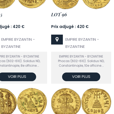
5
LOT 96
djugé : 420 €
Prix adjugé : 420 €
EMPIRE BYZANTIN -
EMPIRE BYZANTIN -
BYZANTINE
BYZANTINE
IRE BYZANTIN - BYZANTINE
EMPIRE BYZANTIN - BYZANTINE
cas (602-610). Solidus ND,
Phocas (602-610). Solidus ND,
stantinople, 8e officine.…
Constantinople, 10e officine.…
VOIR PLUS
VOIR PLUS