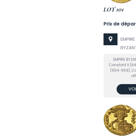
LOT 101
Prix de dépar
EMPIRE
BYZANT
EMPIRE BYZA
Constant II (6
(654-659), Co
of
VOI