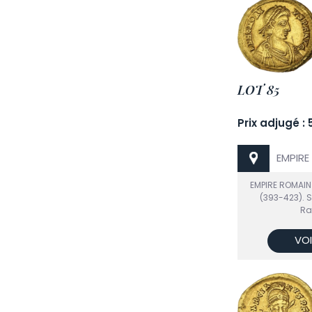
LOT 85
Prix adjugé : 
EMPIRE
EMPIRE ROMAIN
(393-423). 
Ra
VOI