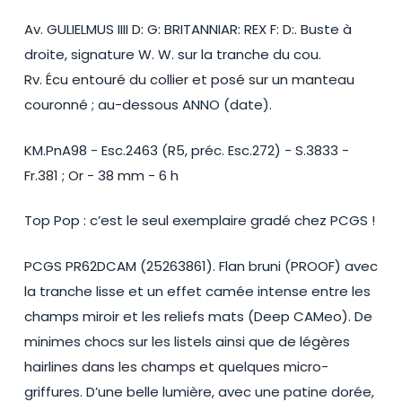
Av. GULIELMUS IIII D: G: BRITANNIAR: REX F: D:. Buste à
droite, signature W. W. sur la tranche du cou.
Rv. Écu entouré du collier et posé sur un manteau
couronné ; au-dessous ANNO (date).
KM.PnA98 - Esc.2463 (R5, préc. Esc.272) - S.3833 -
Fr.381 ; Or - 38 mm - 6 h
Top Pop : c’est le seul exemplaire gradé chez PCGS !
PCGS PR62DCAM (25263861). Flan bruni (PROOF) avec
la tranche lisse et un effet camée intense entre les
champs miroir et les reliefs mats (Deep CAMeo). De
minimes chocs sur les listels ainsi que de légères
hairlines dans les champs et quelques micro-
griffures. D’une belle lumière, avec une patine dorée,