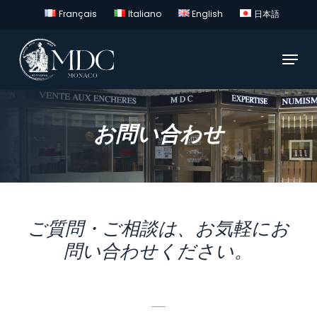
Skip
Français
Italiano
English
日本語
to
main
Menu
content
お問い合わせ
ご質問・ご相談は、お気軽にお
問い合わせください。