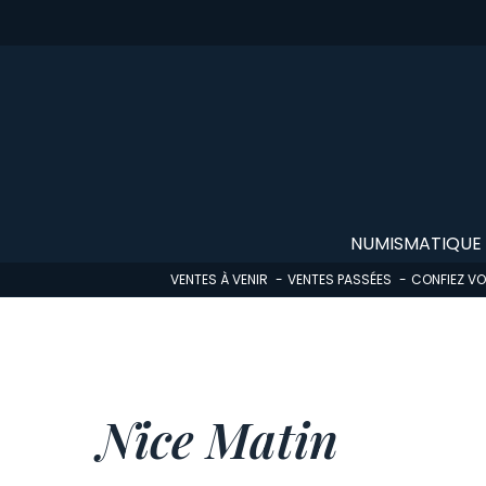
Skip
to
main
content
NUMISMATIQUE
VENTES À VENIR
VENTES PASSÉES
CONFIEZ V
Nice Matin