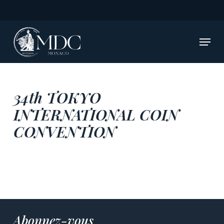
Skip
to
main
Menu
content
34th TOKYO
INTERNATIONAL COIN
CONVENTION
Abonnez-vous