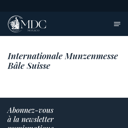
Skip
to
main
Menu
content
Internationale Munzenmesse
Bâle Suisse
Abonnez-vous
à la newsletter