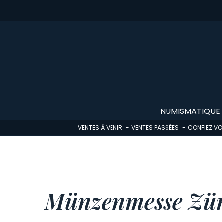
Skip
to
main
content
NUMISMATIQUE
VENTES À VENIR
VENTES PASSÉES
CONFIEZ V
Münzenmesse Züri