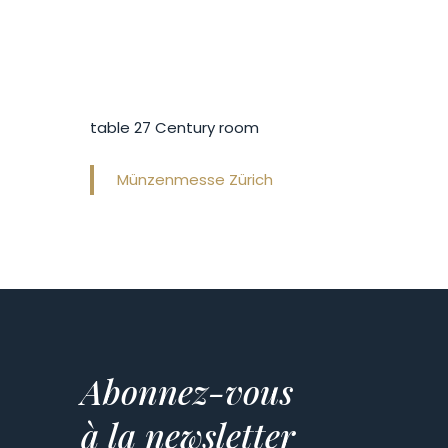
table 27 Century room
Münzenmesse Zürich
Abonnez-vous
à la newsletter