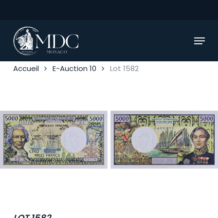
Skip
to
main
Menu
content
Accueil
E-Auction 10
Lot 1582
LOT 1582