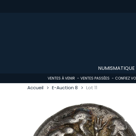
Skip
to
main
content
NUMISMATIQUE
VENTES À VENIR
VENTES PASSÉES
CONFIEZ V
Accueil
E-Auction 8
Lot 11