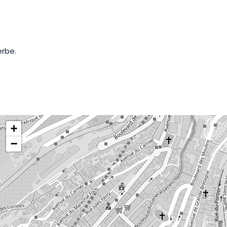
erbe.
+
−