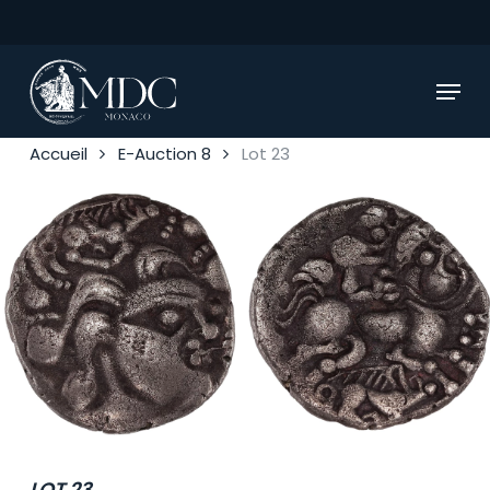
Skip
to
main
Menu
content
Accueil
E-Auction 8
Lot 23
LOT 23