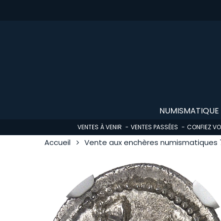
Skip
to
main
content
NUMISMATIQUE
VENTES À VENIR
VENTES PASSÉES
CONFIEZ V
Accueil
Vente aux enchères numismatiques 