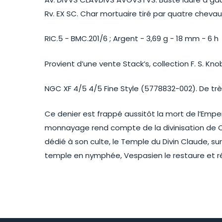
Rv. EX SC. Char mortuaire tiré par quatre chevaux
RIC.5 - BMC.201/6 ; Argent - 3,69 g - 18 mm - 6 h
Provient d’une vente Stack’s, collection F. S. Kno
NGC XF 4/5 4/5 Fine Style (5778832-002). De très
Ce denier est frappé aussitôt la mort de l’Emp
monnayage rend compte de la divinisation de Cl
dédié à son culte, le Temple du Divin Claude, s
temple en nymphée, Vespasien le restaure et rét