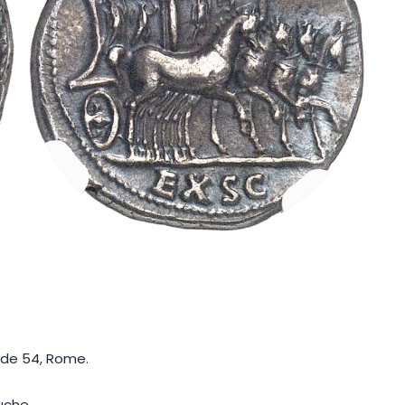
ude 54, Rome.
uche.