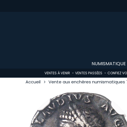
Skip
to
main
content
NUMISMATIQUE
VENTES À VENIR
VENTES PASSÉES
CONFIEZ V
Accueil
Vente aux enchères numismatiques 