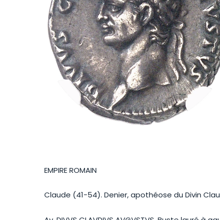
EMPIRE ROMAIN
Claude (41-54). Denier, apothéose du Divin Cla
Av. DIVVS CLAVDIVS AVGVSTVS. Buste lauré à ga