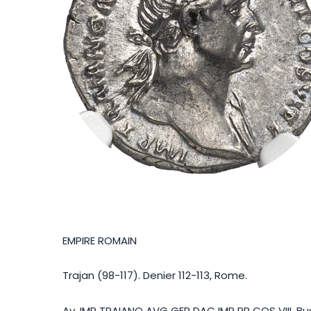
EMPIRE ROMAIN
Trajan (98-117). Denier 112-113, Rome.
Av. IMP TRAIANO AVG GER DAC IMP PP COS VIII. Bust