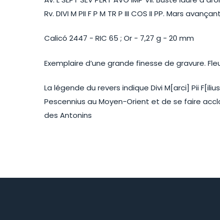
Rv. DIVI M PII F P M TR P III COS II PP. Mars avanç
Calicó 2447 - RIC 65 ; Or - 7,27 g - 20 mm
Exemplaire d’une grande finesse de gravure. Fleu
La légende du revers indique Divi M[arci] Pii F[il
Pescennius au Moyen-Orient et de se faire acclam
des Antonins