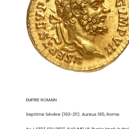
EMPIRE ROMAIN
Septime Sévère (193-211). Aureus 195, Rome.
Av. L SEPT SEV PERT AVG IMP VII. Buste lauré à droi