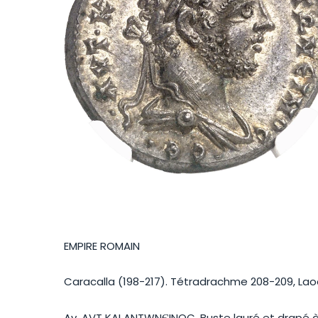
EMPIRE ROMAIN
Caracalla (198-217). Tétradrachme 208-209, Lao
Av. AVT KAI ANTWNЄINOC. Buste lauré et drapé à 