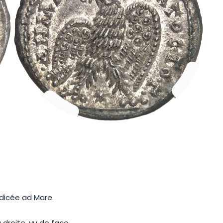
dicée ad Mare.
droite, vu de face.