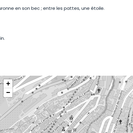
onne en son bec ; entre les pattes, une étoile.
in.
+
−