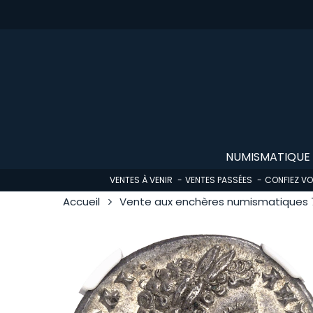
Skip
to
main
content
NUMISMATIQUE
VENTES À VENIR
VENTES PASSÉES
CONFIEZ V
Accueil
Vente aux enchères numismatiques 