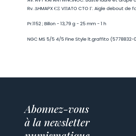
Rv. ΔHMAPX ЄΞ VΠATO CTO Γ. Aigle debout de fac
Pr.1152 ; Billon - 13,79 g - 25 mm - 1 h
NGC MS 5/5 4/5 Fine Style lt.graffito (5778832-0
Abonnez-vous
à la newsletter
numismatique