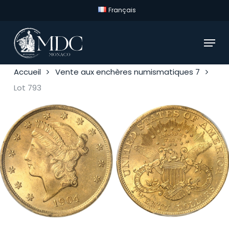
Skip
Français
to
main
Menu
content
Accueil
Vente aux enchères numismatiques 7
Lot 793