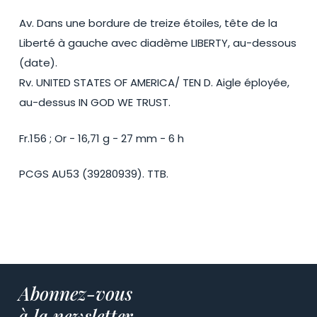
Av. Dans une bordure de treize étoiles, tête de la
Liberté à gauche avec diadème LIBERTY, au-dessous
(date).
Rv. UNITED STATES OF AMERICA/ TEN D. Aigle éployée,
au-dessus IN GOD WE TRUST.
Fr.156 ; Or - 16,71 g - 27 mm - 6 h
PCGS AU53 (39280939). TTB.
Abonnez-vous
à la newsletter