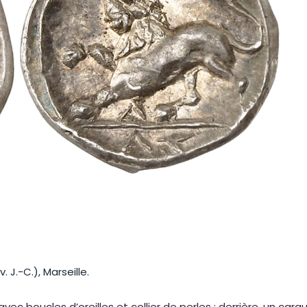
 J.-C.), Marseille.
c boucles d’oreilles et collier de perles ; derrière, un carqu