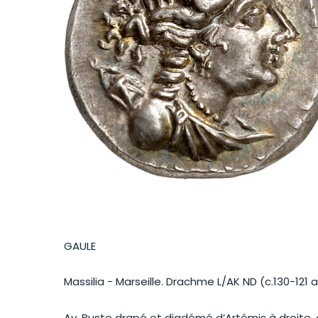
GAULE
Massilia - Marseille. Drachme L/AK ND (c.130-121 av.
Av. Buste drapé et diadémé d’Artémis à droite, ave