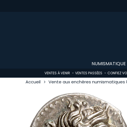
Skip
to
main
content
NUMISMATIQUE
VENTES À VENIR
VENTES PASSÉES
CONFIEZ V
Accueil
Vente aux enchères numismatiques 