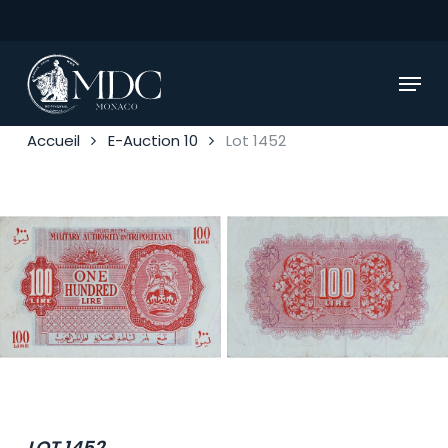
Skip
to
main
Menu
content
Accueil
E-Auction 10
Lot 1452
LOT 1452