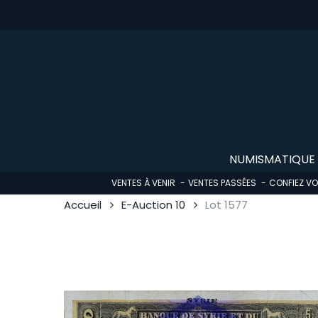
Skip
to
main
content
NUMISMATIQUE
VENTES À VENIR
VENTES PASSÉES
CONFIEZ V
Accueil
E-Auction 10
Lot 1577