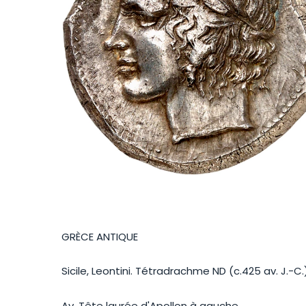
GRÈCE ANTIQUE
Sicile, Leontini. Tétradrachme ND (c.425 av. J.-C.)
Av. Tête laurée d'Apollon à gauche.