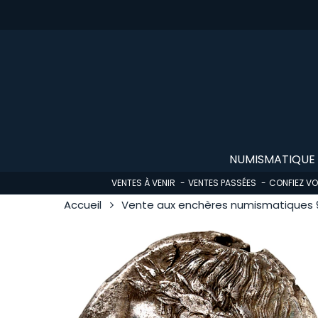
Skip
to
main
content
NUMISMATIQUE
VENTES À VENIR
VENTES PASSÉES
CONFIEZ V
Accueil
Vente aux enchères numismatiques 